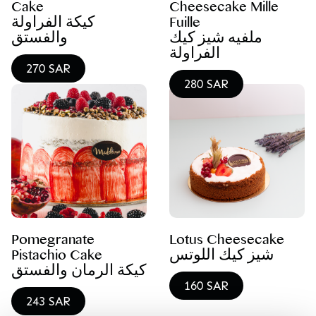
Cake
Cheesecake Mille
كيكة الفراولة
Fuille
ملفيه شيز كيك
والفستق
الفراولة
270 SAR
280 SAR
Pomegranate
Lotus Cheesecake
Pistachio Cake
شيز كيك اللوتس
كيكة الرمان والفستق
160 SAR
243 SAR