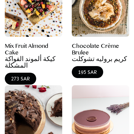
Mix Fruit Almond
Chocolate Crème
Cake
Brulee
كريم بروليه تشوكلت
كيكة ألموند الفواكة
المشكلة
195 SAR
273 SAR