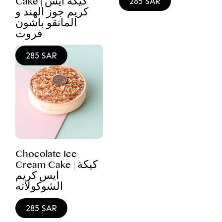
Cake | كيكة ايس
285 SAR
كريم جوز الهند و
المانقو باشون
فروت
285 SAR
Chocolate Ice
Cream Cake | كيكة
ايس كريم
الشوكولاته
285 SAR